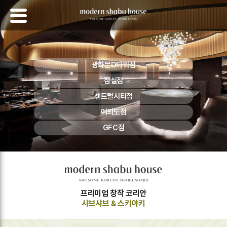
광화문D타워점
잠실점
센트럴시티점
여의도점
GFC점
프리미엄 창작 코리안
샤브샤브 & 스키야키