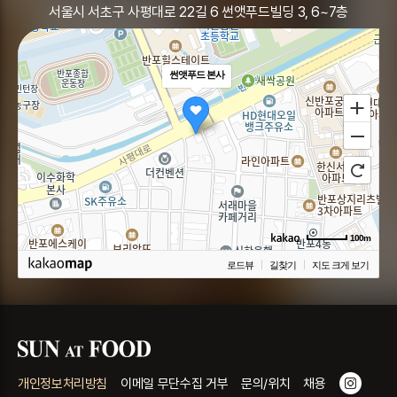
서울시 서초구 사평대로 22길 6 썬앳푸드빌딩 3, 6~7층
썬앳푸드 본사
100m
로드뷰
길찾기
지도 크게 보기
개인정보처리방침
이메일 무단수집 거부
문의/위치
채용